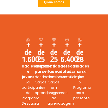
Quem somos
+
+
+
+
+
de
de
de
de
de
1.600
25
25
6.400
28
adolescentes
empresas
entidades
pessoas
cidades
e
parceiras
formadoras
indiretamente
em
jovens
destinaram
destinaram
beneficiadas
que
já
vagas
vagas
o
participaram
de
em
Programa
do
aprendizagem.
programas
está
Programa
de
presente
Descubra
aprendizagem