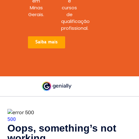
em
e
Minas
cursos
Gerais.
de
qualificação
profissional.
Saiba mais