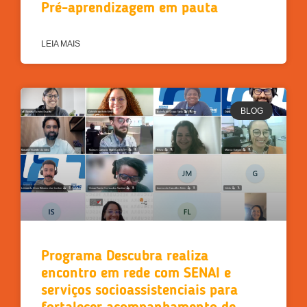
Pré-aprendizagem em pauta
LEIA MAIS
BLOG
Programa Descubra realiza
encontro em rede com SENAI e
serviços socioassistenciais para