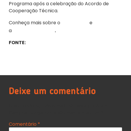
Programa após a celebração do Acordo de
Cooperação Técnica.
Descubra
Conheça mais sobre o
e
aprendizagem
a
.
MPT-MG destina vagas para
FONTE:
contratação de jovens aprendizes pelo
programa Descubra (domtotal.com)
Deixe um comentário
O seu endereço de e-mail não será publicado.
Campos obrigatórios são marcados com
*
Comentário
*